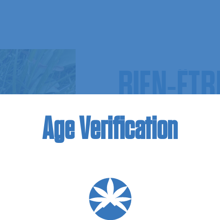
BIEN-ÊTR
COSMÉTI
Age
Verification
Dans un coin préservé d
avait une vision : apporte
quotidienne de chacun. D
L’équipe de Zion a perfec