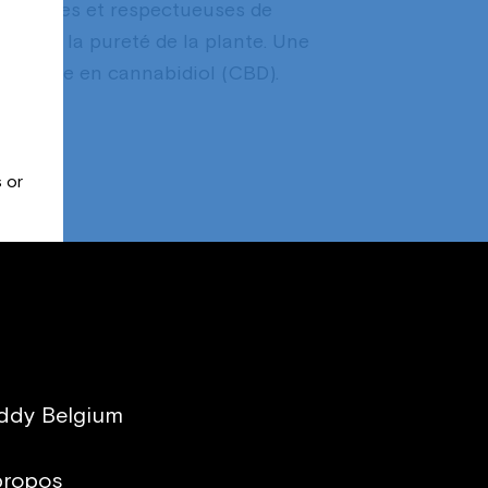
aturelles et respectueuses de
server la pureté de la plante. Une
re, riche en cannabidiol (CBD).
 or
ddy Belgium
propos