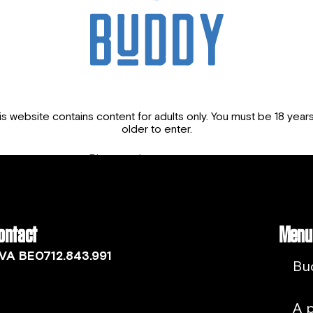
utilisant des méthodes n
l’environnement pour pré
plante spéciale, le chanv
is website contains content for adults only. You must be 18 years
older to enter.
Please select your country:
ontact
Menu
Yes, I am 18 or older
No, I am under 18
VA BE0712.843.991
Bu
A 