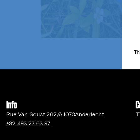
Th
Info
C
Rue Van Soust 262/A,1070Anderlecht
T
+32 493 23 63 97