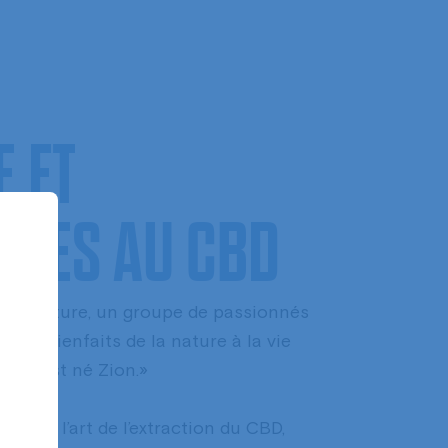
Contact
Activités
À propos
E
ET
QUES
AU
CBD
e la nature, un groupe de passionnés
r les bienfaits de la nature à la vie
e là est né Zion.»
tionné l’art de l’extraction du CBD,