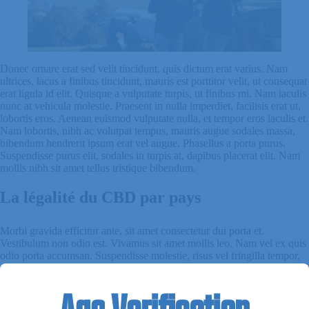
Donec ornare erat sed velit tincidunt, quis dictum erat varius. Nam
ultrices, lacus a finibus tincidunt, mauris est porttitor velit, ut consequat
erat ligula id elit. Quisque a vulputate turpis, ut finibus mi. Nam iaculis
nunc at vehicula molestie. Praesent in nulla imperdiet, facilisis erat ut,
lobortis eros. Aenean euismod vulputate nulla, et tempor eros iaculis et.
Nam lobortis, nibh ac volutpat tempus, mauris augue sodales massa,
bibendum hendrerit ipsum erat vel augue. Phasellus a porta purus.
Suspendisse purus elit, sodales in turpis at, dapibus placerat elit. Nam
mollis nibh sit amet tellus tristique bibendum.
La
légalité
du
CBD
par
pays
Morbi gravida efficitur ante, sit amet consectetur dui porta et.
Vestibulum non odio est. Vivamus sit amet mollis leo. Nam vel ex quis
odio porta accumsan. Suspendisse molestie, risus vel fringilla tempor,
eros lorem pretium nunc, ultricies vulputate metus justo a justo. Nam id
elit pulvinar mi varius volutpat eget in metus. In venenatis odio sit amet
libero fermentum iaculis. Phasellus rhoncus nisi purus, sed semper
lectus facilisis nec. Phasellus aliquet lorem quam, ut faucibus tellus