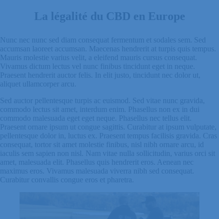
La
légalité
du
CBD
en
Europe
Nunc nec nunc sed diam consequat fermentum et sodales sem. Sed
accumsan laoreet accumsan. Maecenas hendrerit at turpis quis tempus.
Mauris molestie varius velit, a eleifend mauris cursus consequat.
Vivamus dictum lectus vel nunc finibus tincidunt eget in neque.
Praesent hendrerit auctor felis. In elit justo, tincidunt nec dolor ut,
aliquet ullamcorper arcu.
Sed auctor pellentesque turpis ac euismod. Sed vitae nunc gravida,
commodo lectus sit amet, interdum enim. Phasellus non ex in dui
commodo malesuada eget eget neque. Phasellus nec tellus elit.
Praesent ornare ipsum ut congue sagittis. Curabitur at ipsum vulputate,
pellentesque dolor in, luctus ex. Praesent tempus facilisis gravida. Cras
consequat, tortor sit amet molestie finibus, nisl nibh ornare arcu, id
iaculis sem sapien non nisl. Nam vitae nulla sollicitudin, varius orci sit
amet, malesuada elit. Phasellus quis hendrerit eros. Aenean nec
maximus eros. Vivamus malesuada viverra nibh sed consequat.
Curabitur convallis congue eros et pharetra.