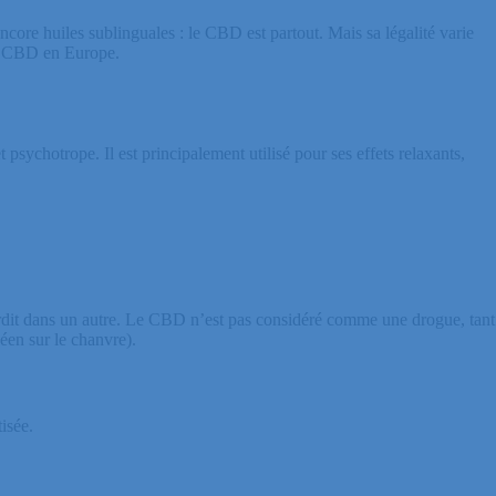
Contact
Activités
À propos
ore huiles sublinguales : le CBD est partout. Mais sa légalité varie
 du CBD en Europe.
sychotrope. Il est principalement utilisé pour ses effets relaxants,
rdit dans un autre. Le CBD n’est pas considéré comme une drogue, tant
éen sur le chanvre).
isée.