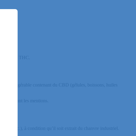
< 0,2 % de THC.
roduit ingérable contenant du CBD (gélules, boissons, huiles
 contournant les mentions.
s, etc.), à condition qu’il soit extrait du chanvre industriel.