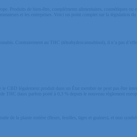
e. Produits de bien-être, compléments alimentaires, cosmétiques ou enc
ommateurs et les entreprises. Voici un point complet sur la législation
abis. Contrairement au THC (tétrahydrocannabinol), il n’a pas d’effet p
e le CBD légalement produit dans un État membre ne peut pas être inte
 % de THC (taux parfois porté à 0,3 % depuis le nouveau règlement europ
e de la plante entière (fleurs, feuilles, tiges et graines), et non synthét