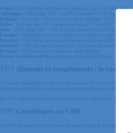
France
: CBD autorisé. Produits avec moins de 0,3 % de THC. Fleurs tol
Allemagne
: CBD légal, THC < 0,2 %. Ouverture vers la légalisation d
Belgique
: Cadre flou. Huiles tolérées, fleurs interdites. Produits ve
Suisse
: Bien que hors UE, elle autorise jusqu’à 1 % de THC. Législati
Italie
: CBD légal, THC < 0,3 %. Cadre parfois interprété différemment
Espagne
: Autorisation pour les produits cosmétiques ou topiques. Produ
Pays-Bas
: CBD toléré, produits alimentaires à base de CBD réglemen
Autriche
: CBD autorisé en cosmétique. Compléments alimentaires inte
Portugal
: CBD autorisé, surtout pour usage médical.
Europe centrale et de l’Est
(Pologne, République Tchèque, Slovénie…
????️
Aliments
et
compléments
:
le
casse-têt
L’Autorité européenne de sécurité des aliments (EFSA) considère le C
alimentaires) doit obtenir une autorisation préalable avant d’être commer
En 2025, très peu d’entreprises ont obtenu cette autorisation. La plupar
????
Cosmétiques
au
CBD
Le CBD est inscrit dans la base de données CosIng de l’Union européenne