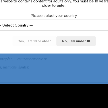
is website contains content for adults only. You must be 18 years
older to enter.
Please select your country:
uf usage médical strict.
 pas autorisés.
isation officielle.
on
Yes, I am 18 or older
No, I am under 18
tante. Si la tendance générale est à la libéralisation et à la normalisa
opéen, il est indispensable de :
s, mentions légales)