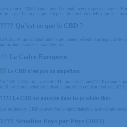
Le marché du CBD (cannabidiol) connaît un essor spectaculaire en Europ
d’un pays à l’autre, ce qui peut poser de nombreux défis pour les cons
????
Qu’est-ce
que
le
CBD
?
Le CBD est un cannabinoïde naturellement présent dans la plante de cann
anti-inflammatoires et anxiolytiques.
Le
Cadre
Européen
Le CBD n’est pas un stupéfiant
En 2020, la Cour de justice de l’Union européenne (CJUE) a statué qu
qu’il provient du chanvre industriel autorisé et contient moins de 0,2
???? Le CBD est autorisé dans les produits finis
Les produits au CBD peuvent être commercialisés si la molécule est extrait
????
Situation
Pays
par
Pays
(2025)