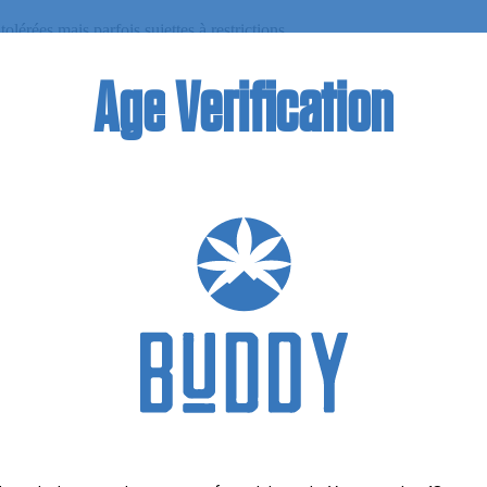
érées mais parfois sujettes à restrictions.
u cannabis récréatif.
ndus souvent comme « non destinés à la consommation ».
Age
Verification
on souple.
 selon les régions.
its ingérables soumis à restrictions.
tés.
rdits.
) : Règlementation relativement souple pour les produits CBD avec 
e
du
«
Novel
Food
»
BD comme un « nouvel aliment » (Novel Food). Cela signifie que tout p
cialisé.
t des produits restent sur le marché grâce à une certaine tolérance ou en
, ce qui autorise son usage dans les cosmétiques (crèmes, baumes, sérum