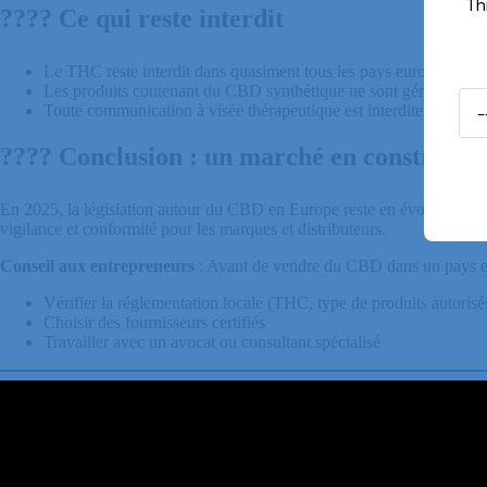
Th
????
Ce
qui
reste
interdit
Le THC reste interdit dans quasiment tous les pays européens, sa
Les produits contenant du CBD synthétique ne sont généralement
Toute communication à visée thérapeutique est interdite sans autor
????
Conclusion
:
un
marché
en
constructi
En 2025, la législation autour du CBD en Europe reste en évolution cons
vigilance et conformité pour les marques et distributeurs.
Conseil aux entrepreneurs
: Avant de vendre du CBD dans un pays eur
Vérifier la réglementation locale (THC, type de produits autorisé
Choisir des fournisseurs certifiés
Travailler avec un avocat ou consultant spécialisé