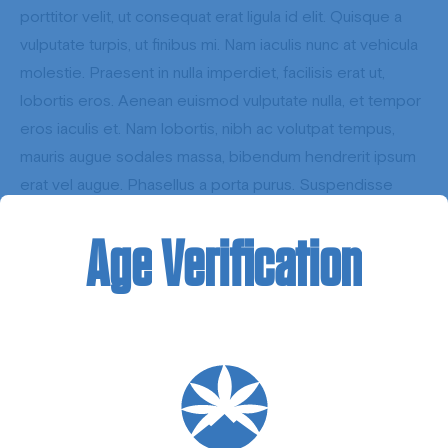
porttitor velit, ut consequat erat ligula id elit. Quisque a
vulputate turpis, ut finibus mi. Nam iaculis nunc at vehicula
molestie. Praesent in nulla imperdiet, facilisis erat ut,
lobortis eros. Aenean euismod vulputate nulla, et tempor
eros iaculis et. Nam lobortis, nibh ac volutpat tempus,
mauris augue sodales massa, bibendum hendrerit ipsum
erat vel augue. Phasellus a porta purus. Suspendisse
purus elit, sodales in turpis at, dapibus placerat elit. Nam
mollis nibh sit amet tellus tristique bibendum.
Age
Verification
LA
LÉGALITÉ
DU
CBD
PAR
PAYS
Morbi gravida efficitur ante, sit amet consectetur dui
porta et. Vestibulum non odio est. Vivamus sit amet mollis