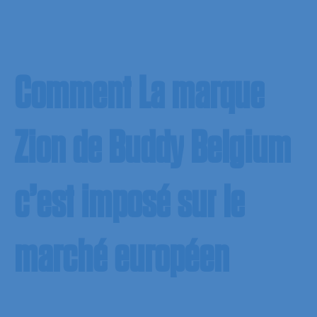
Comment
La
marque
Zion
de
Buddy
Belgium
c’est
imposé
sur
le
marché
européen