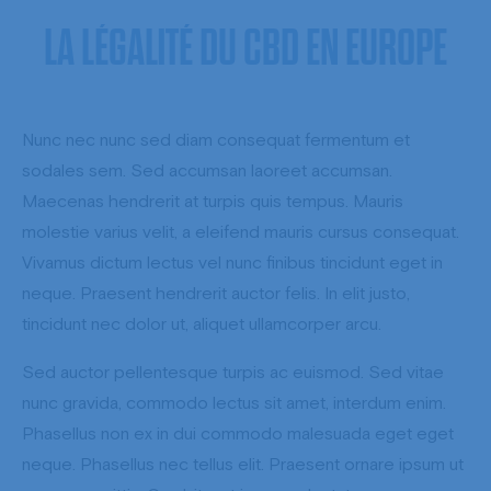
LA
LÉGALITÉ
DU
CBD
EN
EUROPE
Nunc nec nunc sed diam consequat fermentum et
sodales sem. Sed accumsan laoreet accumsan.
Maecenas hendrerit at turpis quis tempus. Mauris
molestie varius velit, a eleifend mauris cursus consequat.
Vivamus dictum lectus vel nunc finibus tincidunt eget in
neque. Praesent hendrerit auctor felis. In elit justo,
tincidunt nec dolor ut, aliquet ullamcorper arcu.
Sed auctor pellentesque turpis ac euismod. Sed vitae
nunc gravida, commodo lectus sit amet, interdum enim.
Phasellus non ex in dui commodo malesuada eget eget
neque. Phasellus nec tellus elit. Praesent ornare ipsum ut