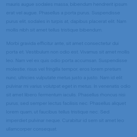
mauris augue sodales massa, bibendum hendrerit ipsum
erat vel augue. Phasellus a porta purus. Suspendisse
purus elit, sodales in turpis at, dapibus placerat elit. Nam
mollis nibh sit amet tellus tristique bibendum.
Morbi gravida efficitur ante, sit amet consectetur dui
porta et. Vestibulum non odio est. Vivamus sit amet mollis
leo. Nam vel ex quis odio porta accumsan. Suspendisse
molestie, risus vel fringilla tempor, eros lorem pretium
nunc, ultricies vulputate metus justo a justo. Nam id elit
pulvinar mi varius volutpat eget in metus. In venenatis odio
sit amet libero fermentum iaculis. Phasellus rhoncus nisi
purus, sed semper lectus facilisis nec. Phasellus aliquet
lorem quam, ut faucibus tellus tristique nec. Sed
imperdiet pulvinar neque. Curabitur id sem sit amet leo
ullamcorper consequat.