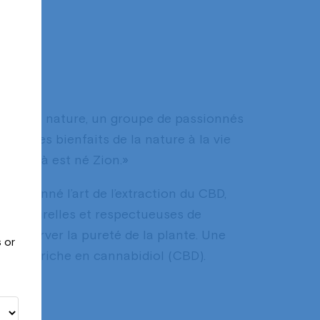
é de la nature, un groupe de passionnés
orter les bienfaits de la nature à la vie
n. De là est né Zion.»
rfectionné l’art de l’extraction du CBD,
es naturelles et respectueuses de
 préserver la pureté de la plante. Une
 or
hanvre, riche en cannabidiol (CBD).