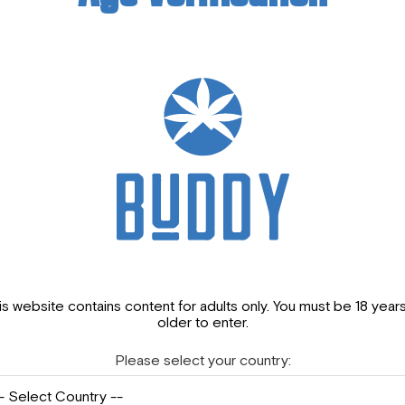
Spliff
Dans un coin préserv
avait une vision : app
quotidienne de chacu
L’équipe de Zion a pe
utilisant des méthod
l’environnement pour
is website contains content for adults only. You must be 18 years
older to enter.
plante spéciale, le c
Please select your country: